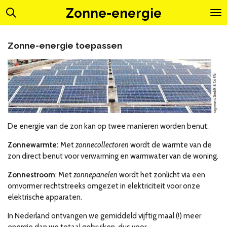
Ga
Zonne-energie
direct
naar
de
Zonne-energie toepassen
hoofdinhoud
De energie van de zon kan op twee manieren worden benut:
Zonnewarmte:
Met
zonnecollectoren
wordt de warmte van de
zon direct benut voor verwarming en warmwater van de woning.
Zonnestroom
: Met
zonnepanelen
wordt het zonlicht via een
omvormer rechtstreeks omgezet in elektriciteit voor onze
elektrische apparaten.
In Nederland ontvangen we gemiddeld vijftig maal (!) meer
energie dan we totaal gebruiken, dus voor